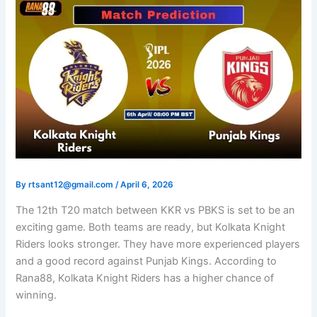
By
rtsant12@gmail.com
/
April 6, 2026
The 12th T20 match between KKR vs PBKS is set to be an
exciting game. Both teams are ready, but Kolkata Knight
Riders looks stronger. They have more experienced players
and a good record against Punjab Kings. According to
Rana88, Kolkata Knight Riders has a higher chance of
winning.