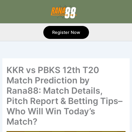
Skip
to
content
Register Now
KKR vs PBKS 12th T20
Match Prediction by
Rana88: Match Details,
Pitch Report & Betting Tips–
Who Will Win Today’s
Match?