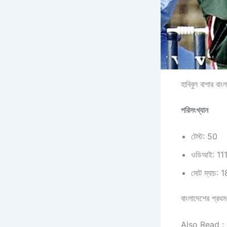
হাবিবুল বাশার বাং
পরিসংখ্যান
টেস্ট: 50
ওডিআই: 11
মোট ম্যাচ: 
বাংলাদেশের প্রথ
Also Read :