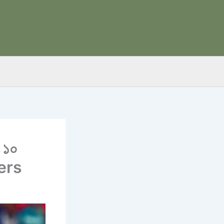
া ১০
ters