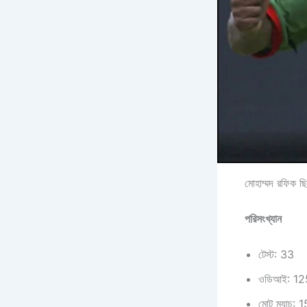
মোহাম্মদ রফিক ছ
পরিসংখ্যান
টেস্ট: 33
ওডিআই: 12
মোট ম্যাচ: 