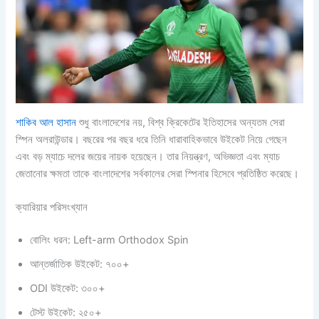
শাকিব আল হাসান
শুধু বাংলাদেশের নয়, বিশ্ব ক্রিকেটের ইতিহাসের অন্যতম সেরা
স্পিন অলরাউন্ডার। বছরের পর বছর ধরে তিনি ধারাবাহিকভাবে উইকেট নিয়ে গেছেন
এবং বড় ম্যাচে দলের জয়ের নায়ক হয়েছেন। তার নিয়ন্ত্রণ, অভিজ্ঞতা এবং ম্যাচ
জেতানোর ক্ষমতা তাকে বাংলাদেশের সর্বকালের সেরা স্পিনার হিসেবে প্রতিষ্ঠিত করেছে।
ক্যারিয়ার পরিসংখ্যান
বোলিং ধরন: Left-arm Orthodox Spin
আন্তর্জাতিক উইকেট: ৭০০+
ODI উইকেট: ৩০০+
টেস্ট উইকেট: ২৫০+