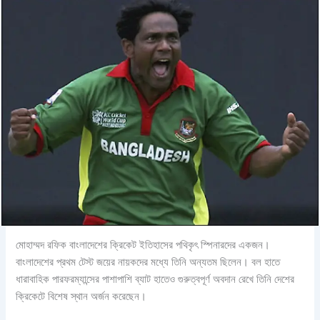
মোহাম্মদ রফিক বাংলাদেশের ক্রিকেট ইতিহাসের পথিকৃৎ স্পিনারদের একজন।
বাংলাদেশের প্রথম টেস্ট জয়ের নায়কদের মধ্যে তিনি অন্যতম ছিলেন। বল হাতে
ধারাবাহিক পারফরম্যান্সের পাশাপাশি ব্যাট হাতেও গুরুত্বপূর্ণ অবদান রেখে তিনি দেশের
ক্রিকেটে বিশেষ স্থান অর্জন করেছেন।