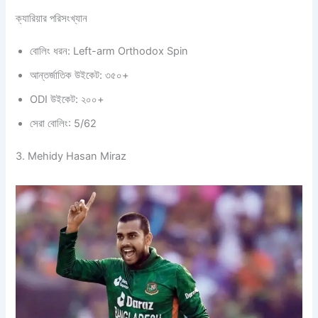
ক্যারিয়ার পরিসংখ্যান
বোলিং ধরন: Left-arm Orthodox Spin
আন্তর্জাতিক উইকেট: ৩৫০+
ODI উইকেট: ২০০+
সেরা বোলিং: 5/62
3. Mehidy Hasan Miraz