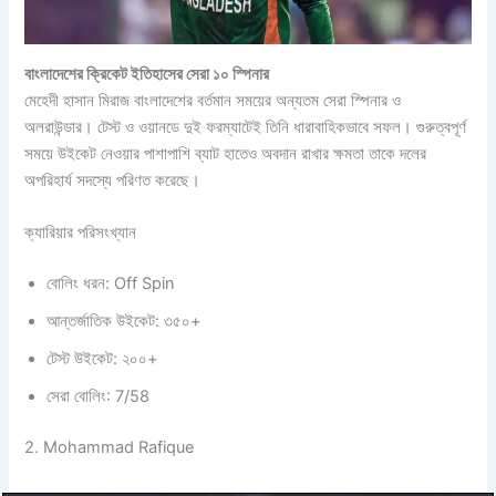
বাংলাদেশের ক্রিকেট ইতিহাসের সেরা ১০ স্পিনার
মেহেদী হাসান মিরাজ বাংলাদেশের বর্তমান সময়ের অন্যতম সেরা স্পিনার ও
অলরাউন্ডার। টেস্ট ও ওয়ানডে দুই ফরম্যাটেই তিনি ধারাবাহিকভাবে সফল। গুরুত্বপূর্ণ
সময়ে উইকেট নেওয়ার পাশাপাশি ব্যাট হাতেও অবদান রাখার ক্ষমতা তাকে দলের
অপরিহার্য সদস্যে পরিণত করেছে।
ক্যারিয়ার পরিসংখ্যান
বোলিং ধরন: Off Spin
আন্তর্জাতিক উইকেট: ৩৫০+
টেস্ট উইকেট: ২০০+
সেরা বোলিং: 7/58
2. Mohammad Rafique