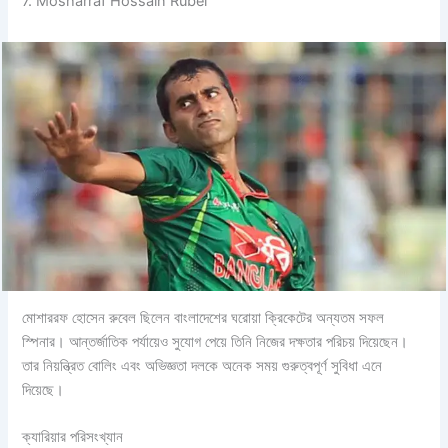
7. Mosharraf Hossain Rubel
মোশাররফ হোসেন রুবেল ছিলেন বাংলাদেশের ঘরোয়া ক্রিকেটের অন্যতম সফল
স্পিনার। আন্তর্জাতিক পর্যায়েও সুযোগ পেয়ে তিনি নিজের দক্ষতার পরিচয় দিয়েছেন।
তার নিয়ন্ত্রিত বোলিং এবং অভিজ্ঞতা দলকে অনেক সময় গুরুত্বপূর্ণ সুবিধা এনে
দিয়েছে।
ক্যারিয়ার পরিসংখ্যান