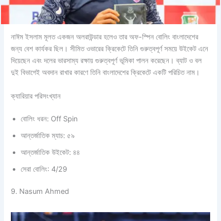
নাঈম ইসলাম মূলত একজন অলরাউন্ডার হলেও তার অফ-স্পিন বোলিং বাংলাদেশের
জন্য বেশ কার্যকর ছিল। সীমিত ওভারের ক্রিকেটে তিনি গুরুত্বপূর্ণ সময়ে উইকেট এনে
দিয়েছেন এবং দলের ভারসাম্য রক্ষায় গুরুত্বপূর্ণ ভূমিকা পালন করেছেন। ব্যাট ও বল
দুই বিভাগেই অবদান রাখার কারণে তিনি বাংলাদেশের ক্রিকেটে একটি পরিচিত নাম।
ক্যারিয়ার পরিসংখ্যান
বোলিং ধরন: Off Spin
আন্তর্জাতিক ম্যাচ: ৫৯
আন্তর্জাতিক উইকেট: ৪৪
সেরা বোলিং: 4/29
9. Nasum Ahmed