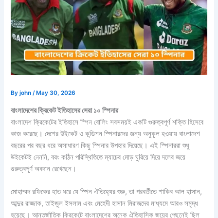
By
john
/
May 30, 2026
বাংলাদেশের ক্রিকেট ইতিহাসের সেরা ১০ স্পিনার
বাংলাদেশ ক্রিকেটের ইতিহাসে স্পিন বোলিং সবসময়ই একটি গুরুত্বপূর্ণ শক্তি হিসেবে
কাজ করেছে। দেশের উইকেট ও কন্ডিশন স্পিনারদের জন্য অনুকূল হওয়ায় বাংলাদেশ
বছরের পর বছর ধরে অসাধারণ কিছু স্পিনার উপহার দিয়েছে। এই স্পিনাররা শুধু
উইকেটই নেননি, বরং কঠিন পরিস্থিতিতে ম্যাচের মোড় ঘুরিয়ে দিয়ে দলের জয়ে
গুরুত্বপূর্ণ অবদান রেখেছেন।
মোহাম্মদ রফিকের হাত ধরে যে স্পিন ঐতিহ্যের শুরু, তা পরবর্তীতে শাকিব আল হাসান,
আব্দুর রাজ্জাক, তাইজুল ইসলাম এবং মেহেদী হাসান মিরাজদের মাধ্যমে আরও সমৃদ্ধ
হয়েছে। আন্তর্জাতিক ক্রিকেটে বাংলাদেশের অনেক ঐতিহাসিক জয়ের পেছনেই ছিল