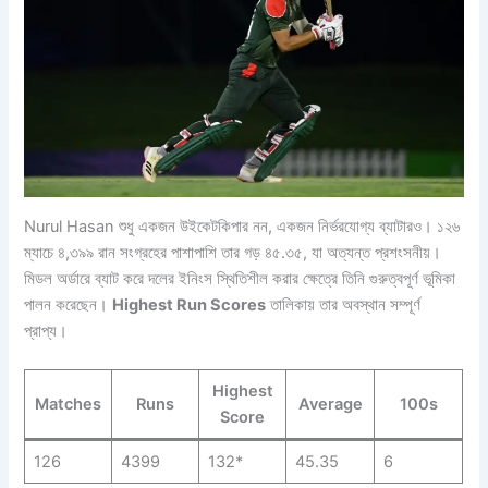
Nurul Hasan শুধু একজন উইকেটকিপার নন, একজন নির্ভরযোগ্য ব্যাটারও। ১২৬
ম্যাচে ৪,৩৯৯ রান সংগ্রহের পাশাপাশি তার গড় ৪৫.৩৫, যা অত্যন্ত প্রশংসনীয়।
মিডল অর্ডারে ব্যাট করে দলের ইনিংস স্থিতিশীল করার ক্ষেত্রে তিনি গুরুত্বপূর্ণ ভূমিকা
পালন করেছেন।
Highest Run Scores
তালিকায় তার অবস্থান সম্পূর্ণ
প্রাপ্য।
Highest
Matches
Runs
Average
100s
Score
126
4399
132*
45.35
6