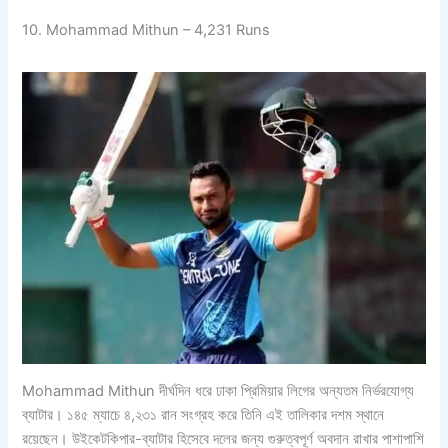
10. Mohammad Mithun – 4,231 Runs
Mohammad Mithun দীর্ঘদিন ধরে ঢাকা প্রিমিয়ার লিগের অন্যতম নির্ভরযোগ্য
ব্যাটার। ১৪৫ ম্যাচে ৪,২৩১ রান সংগ্রহ করে তিনি এই তালিকার দশম স্থানে
রয়েছেন। উইকেটকিপার-ব্যাটার হিসেবে দলের জন্য গুরুত্বপূর্ণ অবদান রাখার পাশাপাশি