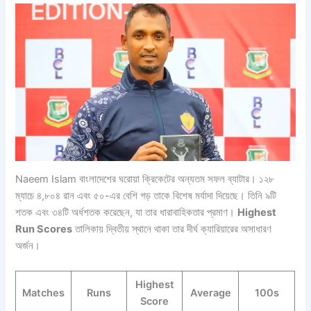
Naeem Islam বাংলাদেশের ঘরোয়া ক্রিকেটের অন্যতম সফল ব্যাটার। ১২৮
ম্যাচে ৪,৮০৪ রান এবং ৫০-এর বেশি গড় তাকে বিশেষ মর্যাদা দিয়েছে। তিনি ৯টি
শতক এবং ৩৪টি অর্ধশতক করেছেন, যা তার ধারাবাহিকতার প্রমাণ।
Highest
Run Scores
তালিকায় দ্বিতীয় স্থানে থাকা তার দীর্ঘ ক্যারিয়ারের অসাধারণ
অর্জন।
Highest
Matches
Runs
Average
100s
Score