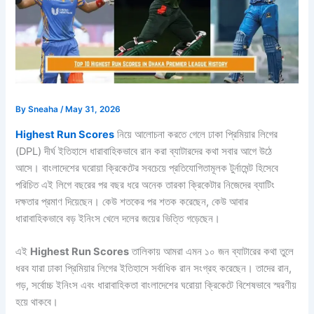
By
Sneaha
/
May 31, 2026
Highest Run Scores
নিয়ে আলোচনা করতে গেলে ঢাকা প্রিমিয়ার লিগের
(DPL) দীর্ঘ ইতিহাসে ধারাবাহিকভাবে রান করা ব্যাটারদের কথা সবার আগে উঠে
আসে। বাংলাদেশের ঘরোয়া ক্রিকেটের সবচেয়ে প্রতিযোগিতামূলক টুর্নামেন্ট হিসেবে
পরিচিত এই লিগে বছরের পর বছর ধরে অনেক তারকা ক্রিকেটার নিজেদের ব্যাটিং
দক্ষতার প্রমাণ দিয়েছেন। কেউ শতকের পর শতক করেছেন, কেউ আবার
ধারাবাহিকভাবে বড় ইনিংস খেলে দলের জয়ের ভিত্তি গড়েছেন।
এই
Highest Run Scores
তালিকায় আমরা এমন ১০ জন ব্যাটারের কথা তুলে
ধরব যারা ঢাকা প্রিমিয়ার লিগের ইতিহাসে সর্বাধিক রান সংগ্রহ করেছেন। তাদের রান,
গড়, সর্বোচ্চ ইনিংস এবং ধারাবাহিকতা বাংলাদেশের ঘরোয়া ক্রিকেটে বিশেষভাবে স্মরণীয়
হয়ে থাকবে।