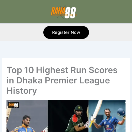
Skip
to
content
Register Now
Top 10 Highest Run Scores
in Dhaka Premier League
History