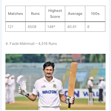
Highest
Matches
Runs
Average
100s
Score
121
4508
148*
40.61
8
4. Fazle Mahmud – 4,516 Runs