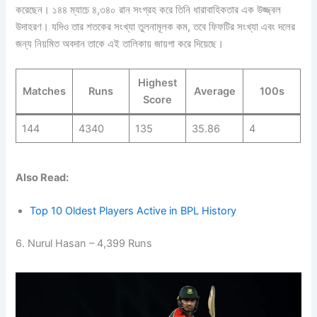
করেছেন। ১৪৪ ম্যাচে ৪,৩৪০ রান সংগ্রহ করে তিনি ধারাবাহিকতার এক উজ্জ্বল
উদাহরণ। যদিও তার শতকের সংখ্যা তুলনামূলক কম, তবে ফিফটির সংখ্যা এবং দলের
জন্য নিয়মিত অবদান তাকে এই তালিকায় জায়গা করে দিয়েছে।
Highest
Matches
Runs
Average
100s
Score
144
4340
135
35.86
4
Also Read:
Top 10 Oldest Players Active in BPL History
6. Nurul Hasan – 4,399 Runs