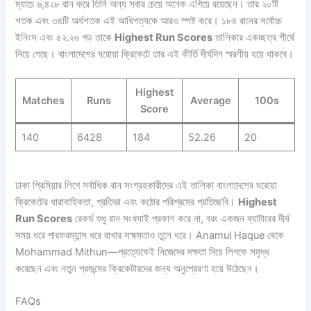
ম্যাচে ৬,৪২৮ রান করে তিনি অন্য সবার চেয়ে অনেক এগিয়ে রয়েছেন। তার ২০টি
শতক এবং ৩৪টি অর্ধশতক এই আধিপত্যকে আরও স্পষ্ট করে। ১৮৪ রানের সর্বোচ্চ
ইনিংস এবং ৫২.২৬ গড় তাকে
Highest Run Scores
তালিকার একচ্ছত্র শীর্ষে
নিয়ে গেছে। বাংলাদেশের ঘরোয়া ক্রিকেটে তার এই কীর্তি দীর্ঘদিন স্মরণীয় হয়ে থাকবে।
Highest
Matches
Runs
Average
100s
Score
140
6428
184
52.26
20
ঢাকা প্রিমিয়ার লিগে সর্বাধিক রান সংগ্রহকারীদের এই তালিকা বাংলাদেশের ঘরোয়া
ক্রিকেটের ধারাবাহিকতা, প্রতিভা এবং কঠোর পরিশ্রমের প্রতিচ্ছবি।
Highest
Run Scores
রেকর্ড শুধু রান সংখ্যাই প্রকাশ করে না, বরং একজন ব্যাটারের দীর্ঘ
সময় ধরে পারফরম্যান্স ধরে রাখার সক্ষমতাও তুলে ধরে। Anamul Haque থেকে
Mohammad Mithun—প্রত্যেকেই নিজেদের দক্ষতা দিয়ে লিগকে সমৃদ্ধ
করেছেন এবং নতুন প্রজন্মের ক্রিকেটারদের জন্য অনুপ্রেরণা হয়ে উঠেছেন।
FAQs