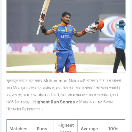
তুলনামূলকভাবে কম সময়ে Mohammad Naim এই তালিকার শীর্ষ দশে জায়গা
করে নিয়েছেন। মাত্র ৯০ ম্যাচে ৪,২৬৭ রান করা তার অসাধারণ প্রতিভার প্রমাণ।
৫২.০৩ গড় এবং ১৭৬ রানের সর্বোচ্চ ইনিংস তাকে অন্যতম সফল ওপেনার হিসেবে
প্রতিষ্ঠিত করেছে।
Highest Run Scores
তালিকায় তার দ্রুত উত্থান
বিশেষভাবে উল্লেখযোগ্য।
Highest
Matches
Runs
Average
100s