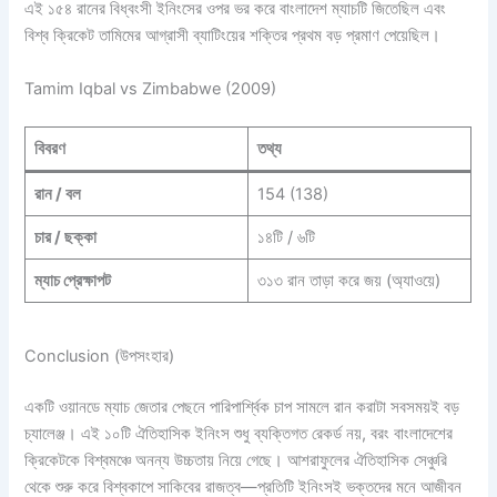
এই ১৫৪ রানের বিধ্বংসী ইনিংসের ওপর ভর করে বাংলাদেশ ম্যাচটি জিতেছিল এবং
বিশ্ব ক্রিকেট তামিমের আগ্রাসী ব্যাটিংয়ের শক্তির প্রথম বড় প্রমাণ পেয়েছিল।
Tamim Iqbal vs Zimbabwe (2009)
বিবরণ
তথ্য
রান / বল
154 (138)
চার / ছক্কা
১৪টি / ৬টি
ম্যাচ প্রেক্ষাপট
৩১৩ রান তাড়া করে জয় (অ্যাওয়ে)
Conclusion (উপসংহার)
একটি ওয়ানডে ম্যাচ জেতার পেছনে পারিপার্শ্বিক চাপ সামলে রান করাটা সবসময়ই বড়
চ্যালেঞ্জ। এই ১০টি ঐতিহাসিক ইনিংস শুধু ব্যক্তিগত রেকর্ড নয়, বরং বাংলাদেশের
ক্রিকেটকে বিশ্বমঞ্চে অনন্য উচ্চতায় নিয়ে গেছে। আশরাফুলের ঐতিহাসিক সেঞ্চুরি
থেকে শুরু করে বিশ্বকাপে সাকিবের রাজত্ব—প্রতিটি ইনিংসই ভক্তদের মনে আজীবন