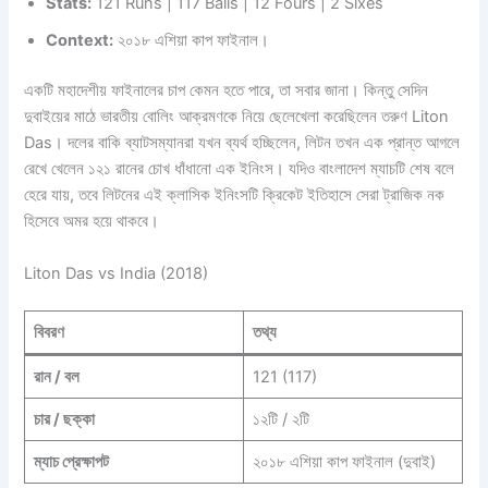
Stats:
121 Runs | 117 Balls | 12 Fours | 2 Sixes
Context:
২০১৮ এশিয়া কাপ ফাইনাল।
একটি মহাদেশীয় ফাইনালের চাপ কেমন হতে পারে, তা সবার জানা। কিন্তু সেদিন
দুবাইয়ের মাঠে ভারতীয় বোলিং আক্রমণকে নিয়ে ছেলেখেলা করেছিলেন তরুণ Liton
Das। দলের বাকি ব্যাটসম্যানরা যখন ব্যর্থ হচ্ছিলেন, লিটন তখন এক প্রান্ত আগলে
রেখে খেলেন ১২১ রানের চোখ ধাঁধানো এক ইনিংস। যদিও বাংলাদেশ ম্যাচটি শেষ বলে
হেরে যায়, তবে লিটনের এই ক্লাসিক ইনিংসটি ক্রিকেট ইতিহাসে সেরা ট্রাজিক নক
হিসেবে অমর হয়ে থাকবে।
Liton Das vs India (2018)
বিবরণ
তথ্য
রান / বল
121 (117)
চার / ছক্কা
১২টি / ২টি
ম্যাচ প্রেক্ষাপট
২০১৮ এশিয়া কাপ ফাইনাল (দুবাই)