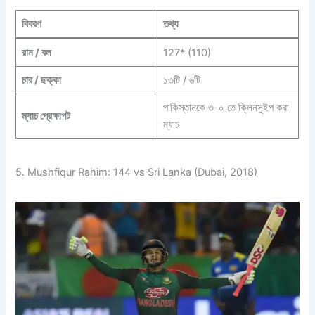
বিবরণ
তথ্য
রান / বল
127* (110)
চার / ছক্কা
১৩টি / ৬টি
পাকিস্তানকে ৩-০ তে ক্লিনসুইপ করা
ম্যাচ প্রেক্ষাপট
ম্যাচ
5. Mushfiqur Rahim: 144 vs Sri Lanka (Dubai, 2018)