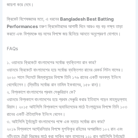
জায়গা করে নেবে।
ক্রিকেট বিশেষজ্ঞদের মতে, এ ধরনের
Bangladesh Best Batting
Performances
তরুণ ক্রিকেটারদের আগামী দিনে আরও বড় বড় লক্ষ্য তাড়া
করতে এবং বিশ্বমঞ্চে বড় দলের বিপক্ষে জয় ছিনিয়ে আনতে অনুপ্রেরণা যোগাবে।
FAQs
১. ওয়ানডে ক্রিকেটে বাংলাদেশের সর্বোচ্চ ব্যক্তিগত রান কার?
ওয়ানডে ক্রিকেটে বাংলাদেশের হয়ে সর্বোচ্চ ব্যক্তিগত রানের রেকর্ড লিটন দাসের।
২০২০ সালে সিলেটে জিম্বাবুয়ের বিপক্ষে তিনি ১৭৬ রানের একটি অনবদ্য ইনিংস
খেলেছিলেন। (দ্বিতীয় সর্বোচ্চ রান তামিম ইকবালের, ১৫৮ রান)।
২. বিশ্বকাপে বাংলাদেশের প্রথম সেঞ্চুরিয়ান কে?
ওয়ানডে বিশ্বকাপে বাংলাদেশের হয়ে প্রথম সেঞ্চুরি করার ইতিহাস গড়েন মাহমুদুল্লাহ
রিয়াদ। ২০১৫ আইসিসি বিশ্বকাপে অ্যাডিলেডের মাঠে ইংল্যান্ডের বিপক্ষে তিনি ১০৩
রানের একটি ঐতিহাসিক ইনিংস খেলেন।
৩. আইসিসি টুর্নামেন্টে বাংলাদেশের পক্ষে এক ম্যাচে সর্বোচ্চ রান কার?
২০১৯ বিশ্বকাপে অস্ট্রেলিয়ার বিপক্ষে মুশফিকুর রহিমের অপরাজিত ১০২ রান এবং
নটিংহামে ট্রেন্ট ব্রিজের মাঠে করা সাকিব আল হাসানের ১২১ রান আইসিসি টুর্নামেন্টে