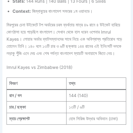
Stats:
144 Runs | 140 Balls | 13 Fours | 6 Sixes
Context:
জিম্বাবুয়ের বাংলাদেশ সফরের ১ম ওয়ানডে।
মিরপুরের চেনা উইকেটে টপ অর্ডারের চরম ব্যর্থতায় মাত্র ৪৯ রানে ৪ উইকেট হারিয়ে
কোণঠাসা হয়ে পড়েছিল বাংলাদেশ। সেখান থেকে হাল ধরেন ওপেনার Imrul
Kayes। লোয়ার অর্ডার ব্যাটসম্যানদের সাথে নিয়ে এক অবিশ্বাস্য প্রতিরোধ গড়ে
তোলেন তিনি। ১৪০ বলে ১৩টি চার ও ৬টি ছক্কায় ১৪৪ রানের এই ইনিংসটি দলকে
লড়াকু পুঁজি এনে দেয় এবং শেষ পর্যন্ত বাংলাদেশ ম্যাচটি অনায়াসে জিতে নেয়।
Imrul Kayes vs Zimbabwe (2018)
বিবরণ
তথ্য
রান / বল
144 (140)
চার / ছক্কা
১৩টি / ৬টি
ম্যাচ প্রেক্ষাপট
হোম সিরিজ উদ্ধার অভিযান (ঢাকা)