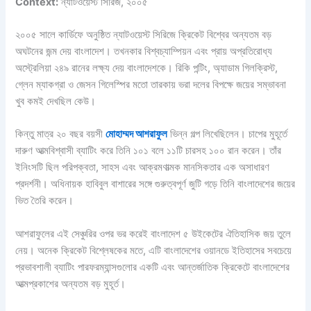
Context:
ন্যাটওয়েস্ট সিরিজ, ২০০৫
২০০৫ সালে কার্ডিফে অনুষ্ঠিত ন্যাটওয়েস্ট সিরিজে ক্রিকেট বিশ্বের অন্যতম বড়
অঘটনের জন্ম দেয় বাংলাদেশ। তখনকার বিশ্বচ্যাম্পিয়ন এবং প্রায় অপ্রতিরোধ্য
অস্ট্রেলিয়া ২৪৯ রানের লক্ষ্য দেয় বাংলাদেশকে। রিকি পন্টিং, অ্যাডাম গিলক্রিস্ট,
গ্লেন ম্যাকগ্রা ও জেসন গিলেস্পির মতো তারকায় ভরা দলের বিপক্ষে জয়ের সম্ভাবনা
খুব কমই দেখছিল কেউ।
কিন্তু মাত্র ২০ বছর বয়সী
মোহাম্মদ আশরাফুল
ভিন্ন গল্প লিখেছিলেন। চাপের মুহূর্তে
দারুণ আত্মবিশ্বাসী ব্যাটিং করে তিনি ১০১ বলে ১১টি চারসহ ১০০ রান করেন। তাঁর
ইনিংসটি ছিল পরিপক্বতা, সাহস এবং আক্রমণাত্মক মানসিকতার এক অসাধারণ
প্রদর্শনী। অধিনায়ক হাবিবুল বাশারের সঙ্গে গুরুত্বপূর্ণ জুটি গড়ে তিনি বাংলাদেশের জয়ের
ভিত তৈরি করেন।
আশরাফুলের এই সেঞ্চুরির ওপর ভর করেই বাংলাদেশ ৫ উইকেটের ঐতিহাসিক জয় তুলে
নেয়। অনেক ক্রিকেট বিশ্লেষকের মতে, এটি বাংলাদেশের ওয়ানডে ইতিহাসের সবচেয়ে
প্রভাবশালী ব্যাটিং পারফরম্যান্সগুলোর একটি এবং আন্তর্জাতিক ক্রিকেটে বাংলাদেশের
আত্মপ্রকাশের অন্যতম বড় মুহূর্ত।