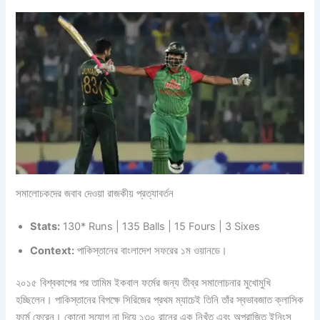
সমালোচকদের জবাব দেওয়া রাজকীয় প্রত্যাবর্তন
Stats:
130* Runs | 135 Balls | 15 Fours | 3 Sixes
Context:
পাকিস্তানের বাংলাদেশ সফরের ১ম ওয়ানডে।
২০১৫ বিশ্বকাপের পর তামিম ইকবাল ফর্মের জন্য তীব্র সমালোচনার মুখোমুখি
হচ্ছিলেন। পাকিস্তানের বিপক্ষে সিরিজের প্রথম ম্যাচেই তিনি তাঁর স্বভাবজাত ক্লাসিক
ফর্মে ফেরেন। কোনো সুযোগ না দিয়ে ১৩০ রানের এক নিখুঁত এবং অপরাজিত ইনিংস