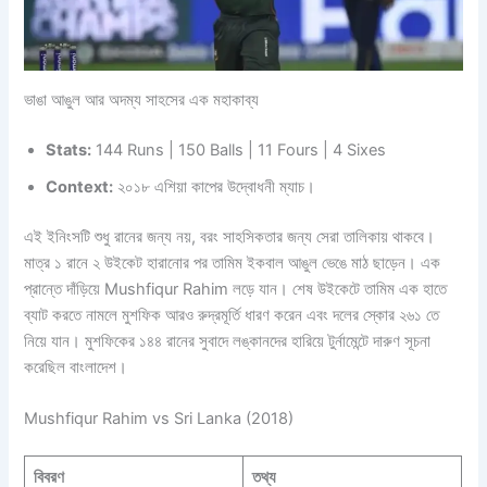
ভাঙা আঙুল আর অদম্য সাহসের এক মহাকাব্য
Stats:
144 Runs | 150 Balls | 11 Fours | 4 Sixes
Context:
২০১৮ এশিয়া কাপের উদ্বোধনী ম্যাচ।
এই ইনিংসটি শুধু রানের জন্য নয়, বরং সাহসিকতার জন্য সেরা তালিকায় থাকবে।
মাত্র ১ রানে ২ উইকেট হারানোর পর তামিম ইকবাল আঙুল ভেঙে মাঠ ছাড়েন। এক
প্রান্তে দাঁড়িয়ে Mushfiqur Rahim লড়ে যান। শেষ উইকেটে তামিম এক হাতে
ব্যাট করতে নামলে মুশফিক আরও রুদ্রমূর্তি ধারণ করেন এবং দলের স্কোর ২৬১ তে
নিয়ে যান। মুশফিকের ১৪৪ রানের সুবাদে লঙ্কানদের হারিয়ে টুর্নামেন্টে দারুণ সূচনা
করেছিল বাংলাদেশ।
Mushfiqur Rahim vs Sri Lanka (2018)
বিবরণ
তথ্য