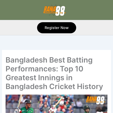
Skip
to
content
Register Now
Bangladesh Best Batting
Performances: Top 10
Greatest Innings in
Bangladesh Cricket History