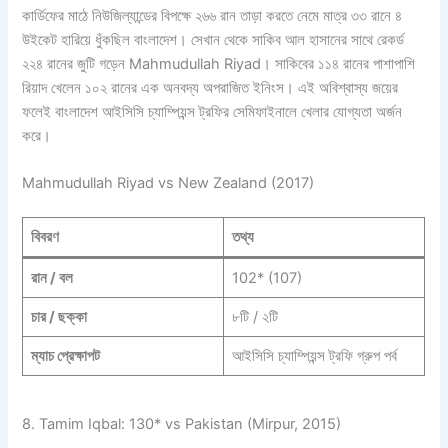
কার্ডিফের মাঠে নিউজিল্যান্ডের বিপক্ষে ২৬৬ রান তাড়া করতে নেমে মাত্র ৩৩ রানে ৪
উইকেট হারিয়ে ধুঁকছিল বাংলাদেশ। সেখান থেকে সাকিব আল হাসানের সাথে রেকর্ড
২২৪ রানের জুটি গড়েন Mahmudullah Riyad। সাকিবের ১১৪ রানের পাশাপাশি
রিয়াদ খেলেন ১০২ রানের এক অনবদ্য অপরাজিত ইনিংস। এই অবিশ্বাস্য জয়ের
ফলেই বাংলাদেশ আইসিসি চ্যাম্পিয়ন্স ট্রফির সেমিফাইনালে খেলার যোগ্যতা অর্জন
করে।
Mahmudullah Riyad vs New Zealand (2017)
বিবরণ
তথ্য
রান / বল
102* (107)
চার / ছক্কা
৮টি / ২টি
ম্যাচ প্রেক্ষাপট
আইসিসি চ্যাম্পিয়ন্স ট্রফি গ্রুপ পর্ব
8. Tamim Iqbal: 130* vs Pakistan (Mirpur, 2015)