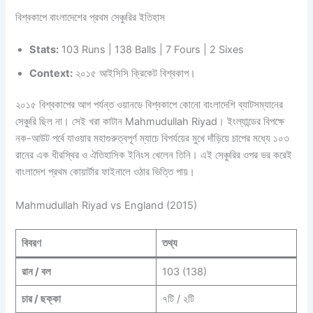
বিশ্বকাপে বাংলাদেশের প্রথম সেঞ্চুরির ইতিহাস
Stats:
103 Runs | 138 Balls | 7 Fours | 2 Sixes
Context:
২০১৫ আইসিসি ক্রিকেট বিশ্বকাপ।
২০১৫ বিশ্বকাপের আগ পর্যন্ত ওয়ানডে বিশ্বকাপে কোনো বাংলাদেশি ব্যাটসম্যানের
সেঞ্চুরি ছিল না। সেই খরা কাটান Mahmudullah Riyad। ইংল্যান্ডের বিপক্ষে
নক-আউট পর্বে যাওয়ার মহাগুরুত্বপূর্ণ ম্যাচে বিপর্যয়ের মুখে দাঁড়িয়ে চাপের মধ্যে ১০৩
রানের এক ধীরস্থির ও ঐতিহাসিক ইনিংস খেলেন তিনি। এই সেঞ্চুরির ওপর ভর করেই
বাংলাদেশ প্রথম কোয়ার্টার ফাইনালে ওঠার ভিত্তি পায়।
Mahmudullah Riyad vs England (2015)
বিবরণ
তথ্য
রান / বল
103 (138)
চার / ছক্কা
৭টি / ২টি