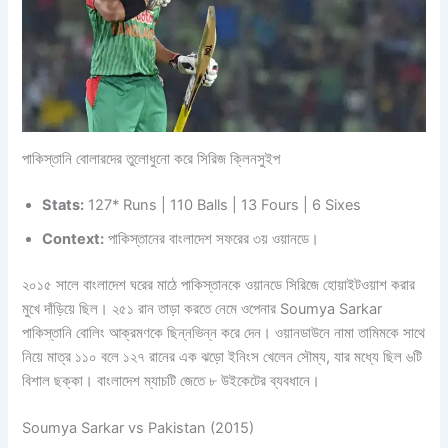
পাকিস্তানি বোলারদের তুলোধুনো করে সিরিজ ক্লিনসুইপ
Stats:
127* Runs | 110 Balls | 13 Fours | 6 Sixes
Context:
পাকিস্তানের বাংলাদেশ সফরের ৩য় ওয়ানডে।
২০১৫ সালে বাংলাদেশ ঘরের মাঠে পাকিস্তানকে ওয়ানডে সিরিজে হোয়াইটওয়াশ করার
মুখে দাঁড়িয়ে ছিল। ২৫১ রান তাড়া করতে নেমে ওপেনার Soumya Sarkar
পাকিস্তানি বোলিং আক্রমণকে ছিন্নভিন্ন করে দেন। ওয়ানডাউনে নামা তামিমকে সাথে
নিয়ে মাত্র ১১০ বলে ১২৭ রানের এক ঝড়ো ইনিংস খেলেন সৌম্য, যার মধ্যে ছিল ৬টি
বিশাল ছক্কা। বাংলাদেশ ম্যাচটি জেতে ৮ উইকেটের ব্যবধানে।
Soumya Sarkar vs Pakistan (2015)