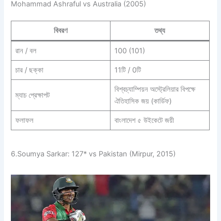
Mohammad Ashraful vs Australia (2005)
বিবরণ
তথ্য
রান / বল
100 (101)
চার / ছক্কা
11টি / 0টি
বিশ্বচ্যাম্পিয়ন অস্ট্রেলিয়ার বিপক্ষে
ম্যাচ প্রেক্ষাপট
ঐতিহাসিক জয় (কার্ডিফ)
ফলাফল
বাংলাদেশ ৫ উইকেটে জয়ী
6.Soumya Sarkar: 127* vs Pakistan (Mirpur, 2015)