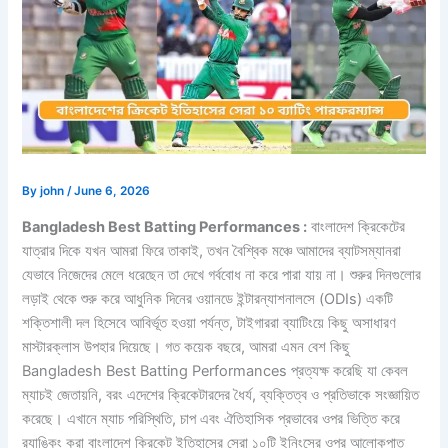
By
john
/
June 6, 2026
Bangladesh Best Batting Performances :
বাংলাদেশ ক্রিকেটের
যাত্রার দিকে যখন আমরা ফিরে তাকাই, তখন বৈশ্বিক মঞ্চে আমাদের ব্যাটসম্যানরা
যেভাবে নিজেদের মেলে ধরেছেন তা দেখে গর্ববোধ না করে পারা যায় না। শুরুর দিনগুলোর
লড়াই থেকে শুরু করে আধুনিক দিনের ওয়ানডে ইন্টারন্যাশনালসে (ODIs) একটি
শক্তিশালী দল হিসেবে আবির্ভূত হওয়া পর্যন্ত, টাইগাররা ব্যাটিংয়ে কিছু অসাধারণ
মাস্টারক্লাস উপহার দিয়েছে। গত কয়েক বছরে, আমরা এমন বেশ কিছু
Bangladesh Best Batting Performances প্রত্যক্ষ করেছি যা কেবল
ম্যাচই জেতায়নি, বরং এদেশের ক্রিকেটারদের ধৈর্য, ব্যক্তিত্ব ও প্রতিভাকে সংজ্ঞায়িত
করেছে। এখানে ম্যাচ পরিস্থিতি, চাপ এবং ঐতিহাসিক প্রভাবের ওপর ভিত্তি করে
র‍্যাঙ্কিং করা বাংলাদেশ ক্রিকেট ইতিহাসের সেরা ১০টি ইনিংসের ওপর আলোকপাত