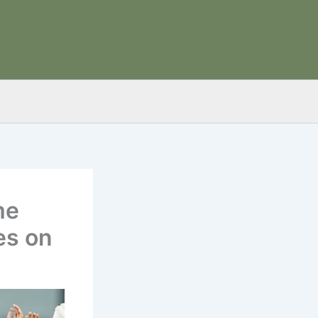
me
es on