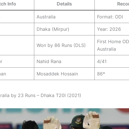
ch Info
Details
Reco
n
Australia
Format: ODI
Dhaka (Mirpur)
Year: 2026
First Home OD
Won by 86 Runs (DLS)
Australia
r
Nahid Rana
4/41
man
Mosaddek Hossain
86*
tralia by 23 Runs – Dhaka T20I (2021)