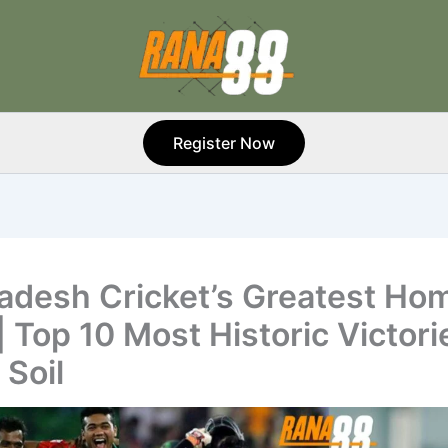
Register Now
adesh Cricket’s Greatest Ho
| Top 10 Most Historic Victori
Soil