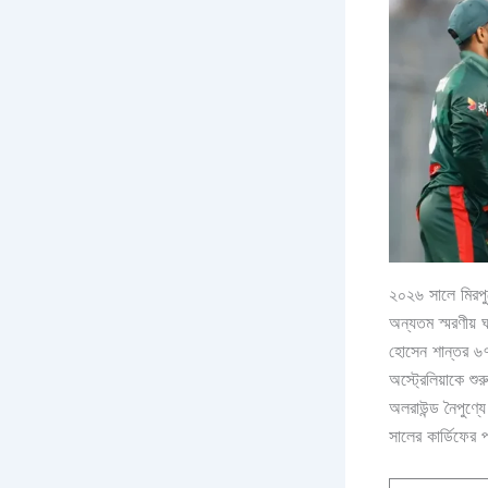
২০২৬ সালে মিরপুর
অন্যতম স্মরণীয়
হোসেন শান্তর ৬৭
অস্ট্রেলিয়াকে 
অলরাউন্ড নৈপুণ্য
সালের কার্ডিফের