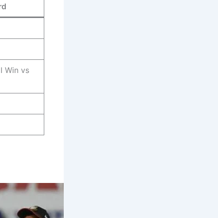
rd
I Win vs