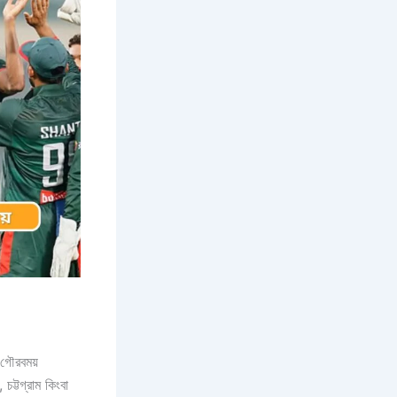
 গৌরবময়
চট্টগ্রাম কিংবা