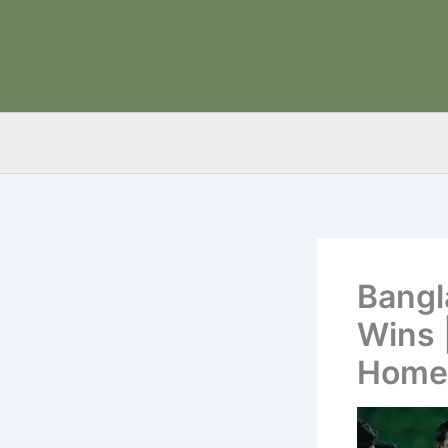
Skip
to
content
Bangl
Wins 
Home 