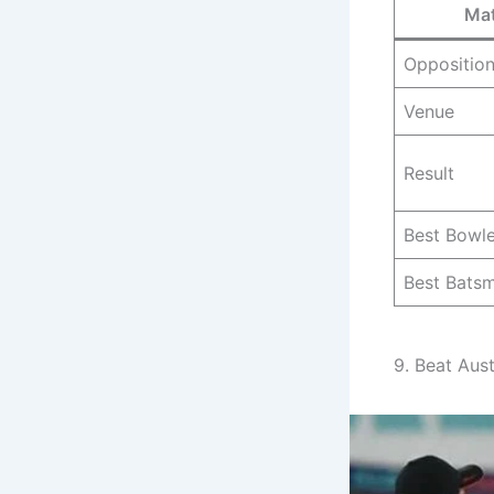
Mat
Oppositio
Venue
Result
Best Bowle
Best Bats
9. Beat Aus