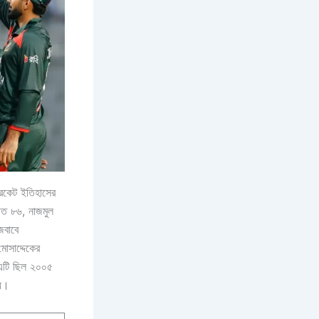
্রিকেট ইতিহাসের
জিত ৮৬, নাজমুল
জবাবে
োসাদ্দেকের
। এটি ছিল ২০০৫
য়।