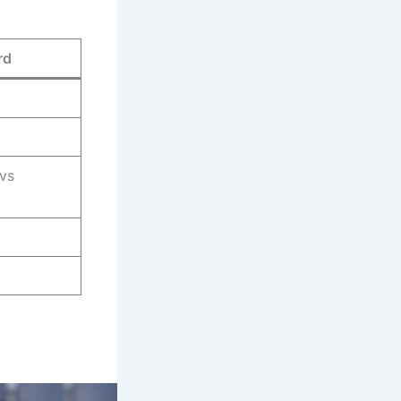
rd
 vs