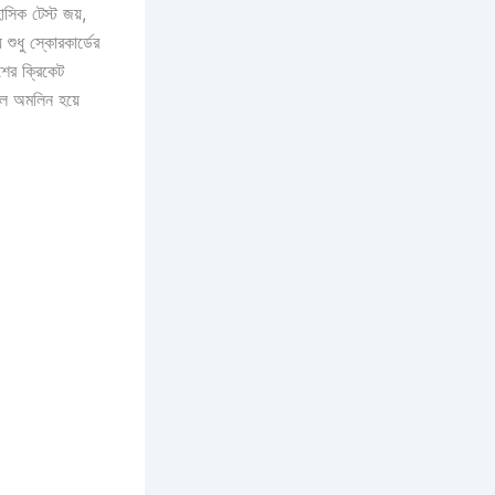
াসিক টেস্ট জয়,
শুধু স্কোরকার্ডের
শের ক্রিকেট
াল অমলিন হয়ে