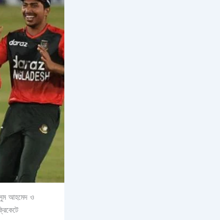
নাসুম আহমেদ ও
্রিকেটে