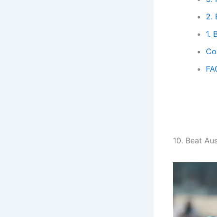
2.
1.
Con
FA
10. Beat Au