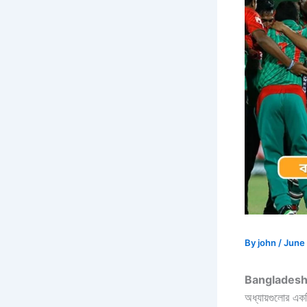
By
john
/
June 
Bangladesh
অধ্যায়গুলোর একট