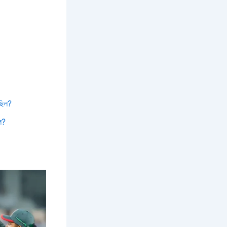
ছিল?
ল?