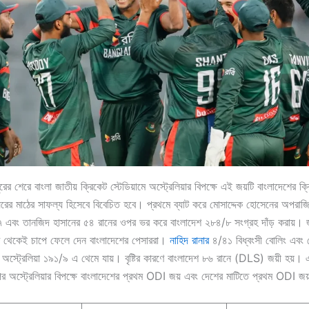
ের শেরে বাংলা জাতীয় ক্রিকেট স্টেডিয়ামে অস্ট্রেলিয়ার বিপক্ষে এই জয়টি বাংলাদেশের ক
 ঘরের মাঠের সাফল্য হিসেবে বিবেচিত হবে। প্রথমে ব্যাট করে মোসাদ্দেক হোসেনের অপরা
 এবং তানজিদ হাসানের ৫৪ রানের ওপর ভর করে বাংলাদেশ ২৮৪/৮ সংগ্রহ দাঁড় করায়। 
শুরু থেকেই চাপে ফেলে দেন বাংলাদেশের পেসাররা।
নাহিদ রানার
৪/৪১ বিধ্বংসী বোলিং এবং ম
ে অস্ট্রেলিয়া ১৯১/৯ এ থেমে যায়। বৃষ্টির কারণে বাংলাদেশ ৮৬ রানে (DLS) জয়ী হয়
 পর অস্ট্রেলিয়ার বিপক্ষে বাংলাদেশের প্রথম ODI জয় এবং দেশের মাটিতে প্রথম ODI জ