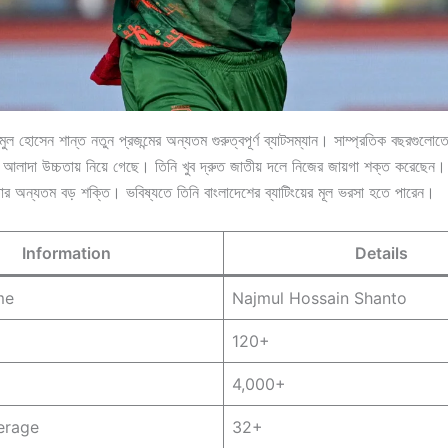
ুল হোসেন শান্ত নতুন প্রজন্মের অন্যতম গুরুত্বপূর্ণ ব্যাটসম্যান। সাম্প্রতিক বছরগুলোতে
ে আলাদা উচ্চতায় নিয়ে গেছে। তিনি খুব দ্রুত জাতীয় দলে নিজের জায়গা শক্ত করেছেন।
 তার অন্যতম বড় শক্তি। ভবিষ্যতে তিনি বাংলাদেশের ব্যাটিংয়ের মূল ভরসা হতে পারেন।
Information
Details
me
Najmul Hossain Shanto
120+
4,000+
erage
32+