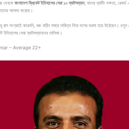
রা দেখবো
বাংলাদেশ ক্রিকেট ইতিহাসের সেরা ১০ ব্যাটসম্যান
, যাদের ব্যাটিং দক্ষতা, রেকর্ড 
 তাদের আলাদা করেছে।
ুধু রান সংগ্রহই করেননি, বরং কঠিন সময়ে দায়িত্ব নিয়ে দলের ভরসা হয়ে উঠেছেন। চলুন
েট ইতিহাসের সেরা ব্যাটসম্যানদের তালিকা।
Omar – Average 22+