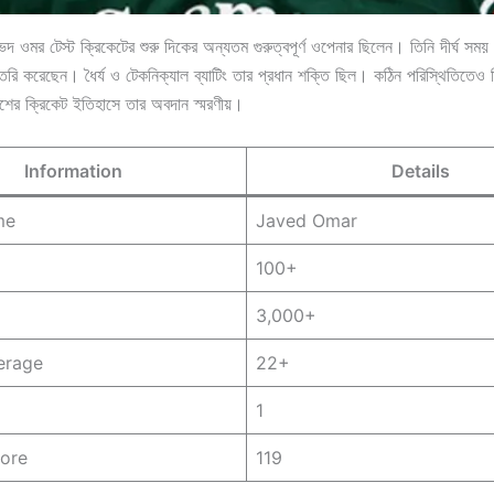
দ ওমর টেস্ট ক্রিকেটের শুরু দিকের অন্যতম গুরুত্বপূর্ণ ওপেনার ছিলেন। তিনি দীর্ঘ সম
ৈরি করেছেন। ধৈর্য ও টেকনিক্যাল ব্যাটিং তার প্রধান শক্তি ছিল। কঠিন পরিস্থিতিতেও 
শের ক্রিকেট ইতিহাসে তার অবদান স্মরণীয়।
Information
Details
me
Javed Omar
100+
3,000+
erage
22+
1
core
119