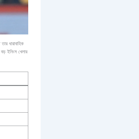
 তার ধারাবাহিক
 বড় ইনিংস খেলার