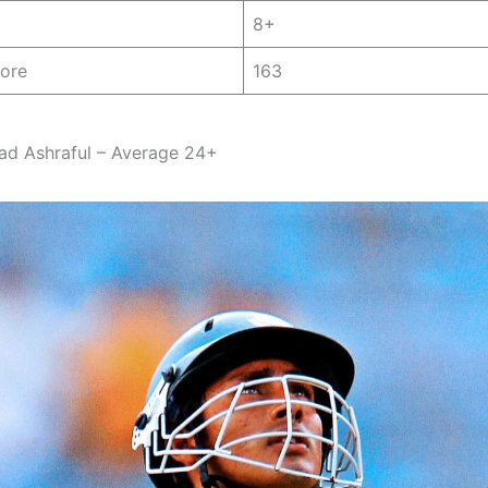
8+
core
163
d Ashraful – Average 24+