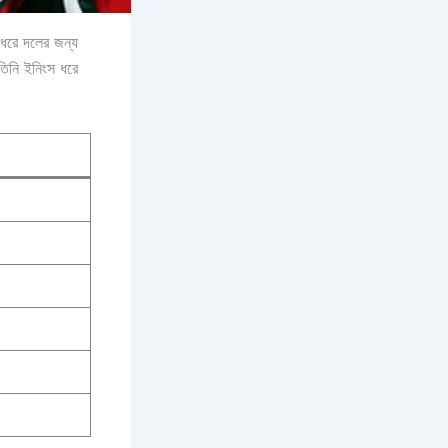
য় ধরে দলের জন্য
তিনি ইনিংস ধরে