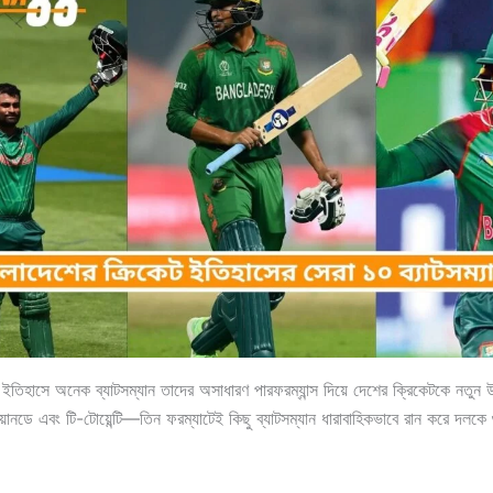
 ইতিহাসে অনেক ব্যাটসম্যান তাদের অসাধারণ পারফরম্যান্স দিয়ে দেশের ক্রিকেটকে নতুন উচ
়ানডে এবং টি-টোয়েন্টি—তিন ফরম্যাটেই কিছু ব্যাটসম্যান ধারাবাহিকভাবে রান করে দলকে গুর