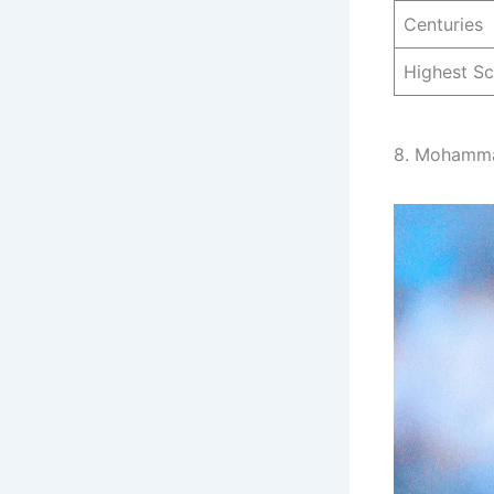
Centuries
Highest S
8. Mohamma