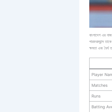
বাংলাদেশ এর নাজম
পারফরম্যান্স তাক
ক্ষমতা এবং ধৈর্য
Player Na
Matches
Runs
Batting Av