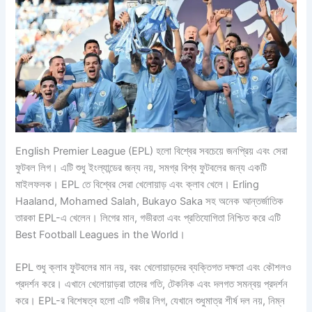
English Premier League (EPL) হলো বিশ্বের সবচেয়ে জনপ্রিয় এবং সেরা
ফুটবল লিগ। এটি শুধু ইংল্যান্ডের জন্য নয়, সমগ্র বিশ্ব ফুটবলের জন্য একটি
মাইলফলক। EPL তে বিশ্বের সেরা খেলোয়াড় এবং ক্লাব খেলে। Erling
Haaland, Mohamed Salah, Bukayo Saka সহ অনেক আন্তর্জাতিক
তারকা EPL-এ খেলেন। লিগের মান, গভীরতা এবং প্রতিযোগিতা নিশ্চিত করে এটি
Best Football Leagues in the World।
EPL শুধু ক্লাব ফুটবলের মান নয়, বরং খেলোয়াড়দের ব্যক্তিগত দক্ষতা এবং কৌশলও
প্রদর্শন করে। এখানে খেলোয়াড়রা তাদের গতি, টেকনিক এবং দলগত সমন্বয় প্রদর্শন
করে। EPL-র বিশেষত্ব হলো এটি গভীর লিগ, যেখানে শুধুমাত্র শীর্ষ দল নয়, নিম্ন