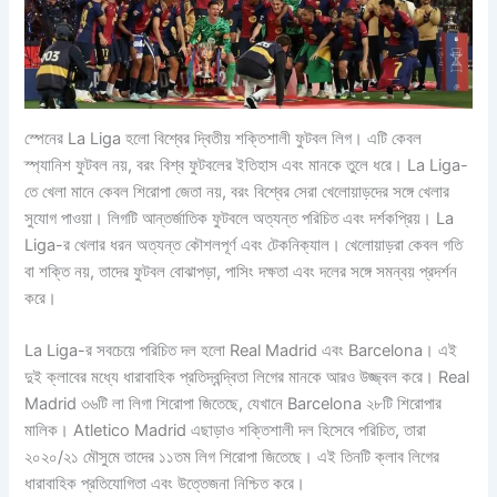
স্পেনের La Liga হলো বিশ্বের দ্বিতীয় শক্তিশালী ফুটবল লিগ। এটি কেবল
স্প্যানিশ ফুটবল নয়, বরং বিশ্ব ফুটবলের ইতিহাস এবং মানকে তুলে ধরে। La Liga-
তে খেলা মানে কেবল শিরোপা জেতা নয়, বরং বিশ্বের সেরা খেলোয়াড়দের সঙ্গে খেলার
সুযোগ পাওয়া। লিগটি আন্তর্জাতিক ফুটবলে অত্যন্ত পরিচিত এবং দর্শকপ্রিয়। La
Liga-র খেলার ধরন অত্যন্ত কৌশলপূর্ণ এবং টেকনিক্যাল। খেলোয়াড়রা কেবল গতি
বা শক্তি নয়, তাদের ফুটবল বোঝাপড়া, পাসিং দক্ষতা এবং দলের সঙ্গে সমন্বয় প্রদর্শন
করে।
La Liga-র সবচেয়ে পরিচিত দল হলো Real Madrid এবং Barcelona। এই
দুই ক্লাবের মধ্যে ধারাবাহিক প্রতিদ্বন্দ্বিতা লিগের মানকে আরও উজ্জ্বল করে। Real
Madrid ৩৬টি লা লিগা শিরোপা জিতেছে, যেখানে Barcelona ২৮টি শিরোপার
মালিক। Atletico Madrid এছাড়াও শক্তিশালী দল হিসেবে পরিচিত, তারা
২০২০/২১ মৌসুমে তাদের ১১তম লিগ শিরোপা জিতেছে। এই তিনটি ক্লাব লিগের
ধারাবাহিক প্রতিযোগিতা এবং উত্তেজনা নিশ্চিত করে।