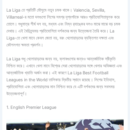
La Liga তে প্রতিটি মৌসুমে নতুন চমক থাকে। Valencia, Sevilla,
Villarreal-র মতো দলগুলো লিগের সমগ্র দৃশ্যপটকে আরও প্রতিযোগিতামূলক করে
তোলে। শুধুমাত্র শীর্ষ দল নয়, মধ্যম এবং নিম্ন র‌্যাঙ্কের দলও মাঝে মাঝে বড় চমক
দেখায়। এই বৈচিত্র্যময় প্রতিযোগিতা দর্শকদের জন্য উত্তেজনা তৈরি করে। La
Liga-তে খেলা মানে কেবল জেতা নয়, বরং খেলোয়াড়দের ব্যক্তিগত দক্ষতা এবং
কৌশলগত ক্ষমতা প্রদর্শন।
La Liga শুধু খেলোয়াড়দের জন্য নয়, ক্লাবগুলোর জন্যও আন্তর্জাতিক স্বীকৃতি
নিশ্চিত করে। এখানে খেলা মানে বিশ্বের সেরা খেলোয়াড়দের সঙ্গে খেলার অভিজ্ঞতা এবং
আন্তর্জাতিক খ্যাতি অর্জন করা। এই কারণে La Liga Best Football
Leagues in the World তালিকায় দ্বিতীয় স্থানে রয়েছে। লিগের ইতিহাস,
প্রতিযোগিতা এবং খেলোয়াড়দের মান নিশ্চিত করে যে এটি দর্শকদের জন্য সবসময়
উত্তেজনাপূর্ণ।
1. English Premier League