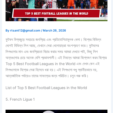
By
rtsant12@gmail.com
/
March 26, 2026
ফুটবল বিশ্বজুড়ে সবচেয়ে জনপ্রিয় এবং প্রতিযোগিতামূলক খেলা। বিশ্বের বিভিন্ন
দেশেই বিভিন্ন লিগ আছে, যেখানে সেরা খেলোয়াড়রা অংশগ্রহণ করে। ফুটবলের
লিগগুলোর মান এবং জনপ্রিয়তা বিচার করার সময় আমরা দেখতে পাই, কিছু লিগ
অন্যগুলোর চেয়ে অনেক বেশি প্রভাবশালী। এই নিবন্ধে আমরা বিশ্লেষণ করব বিশ্বের
Top 5 Best Football Leagues in the World এবং দেখব কেন এই
লিগগুলোকে বিশ্বের সেরা হিসেবে ধরা হয়। এই লিগগুলো শুধু স্থানীয়ভাবে নয়,
আন্তর্জাতিক পর্যায়েও তাদের সাফল্যের জন্য পরিচিত। চলুন শুরু করি।
List of Top 5 Best Football Leagues in the World
5. French Ligue 1