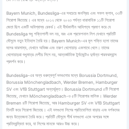
Bayern Munich, Bundesliga-এর সবচেয়ে জনপ্রিয় এবং সফল ক্লাব, ৩৩টি
শিরোপা জিতেছে। এর মধ্যে ২০১২ থেকে ২০২৩ পর্যন্ত ধারাবাহিক ১১টি শিরোপা
জেতা ছিল একটি অবিশ্বাস্য রেকর্ড। এই দীর্ঘকালীন আধিপত্য প্রমাণ করে যে
Bundesliga শুধু শক্তিশালী দল নয়, বরং এক প্রফেশনাল লিগ যেখানে প্রতিটি
মৌসুমে নতুন ইতিহাস তৈরি হয়। Bayern Munich-এর মূল শক্তি হলো তাদের
দলের ভারসাম্য, যেখানে অভিজ্ঞ এবং তরুণ খেলোয়াড় একসাথে খেলে। তাদের
খেলোয়াড়রা শুধুমাত্র দেশীয় লিগে নয়, আন্তর্জাতিক টুর্নামেন্টেও দুর্দান্ত পারফরম্যান্স
প্রদর্শন করে।
Bundesliga-এর অন্য গুরুত্বপূর্ণ দলগুলোর মধ্যে Borussia Dortmund,
Borussia Mönchengladbach, Werder Bremen, Hamburger
SV এবং VfB Stuttgart অন্তর্ভুক্ত। Borussia Dortmund ৫টি শিরোপা
জিতেছে, যেখানে Mönchengladbach-ও ৫টি শিরোপার মালিক। Werder
Bremen ৪টি শিরোপা জিতেছে, আর Hamburger SV এবং VfB Stuttgart
তিনটি করে শিরোপা জিতেছে। এই দলগুলো লিগের প্রতিযোগিতা বাড়ায় এবং দর্শকদের
জন্য উত্তেজনা তৈরি করে। প্রতিটি মৌসুমে শীর্ষ দলগুলো একে অপরের সঙ্গে
প্রতিদ্বন্দ্বিতা করে, যা লিগের মানকে আরও উচ্চ করে।