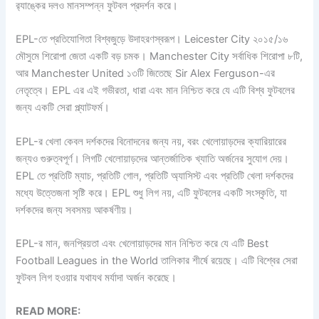
র‌্যাঙ্কের দলও মানসম্পন্ন ফুটবল প্রদর্শন করে।
EPL-তে প্রতিযোগিতা বিশ্বজুড়ে উদাহরণস্বরূপ। Leicester City ২০১৫/১৬
মৌসুমে শিরোপা জেতা একটি বড় চমক। Manchester City সর্বাধিক শিরোপা ৮টি,
আর Manchester United ১৩টি জিতেছে Sir Alex Ferguson-এর
নেতৃত্বে। EPL এর এই গভীরতা, ধারা এবং মান নিশ্চিত করে যে এটি বিশ্ব ফুটবলের
জন্য একটি সেরা প্ল্যাটফর্ম।
EPL-র খেলা কেবল দর্শকদের বিনোদনের জন্য নয়, বরং খেলোয়াড়দের ক্যারিয়ারের
জন্যও গুরুত্বপূর্ণ। লিগটি খেলোয়াড়দের আন্তর্জাতিক খ্যাতি অর্জনের সুযোগ দেয়।
EPL তে প্রতিটি ম্যাচ, প্রতিটি গোল, প্রতিটি অ্যাসিস্ট এবং প্রতিটি খেলা দর্শকদের
মধ্যে উত্তেজনা সৃষ্টি করে। EPL শুধু লিগ নয়, এটি ফুটবলের একটি সংস্কৃতি, যা
দর্শকদের জন্য সবসময় আকর্ষণীয়।
EPL-র মান, জনপ্রিয়তা এবং খেলোয়াড়দের মান নিশ্চিত করে যে এটি Best
Football Leagues in the World তালিকার শীর্ষে রয়েছে। এটি বিশ্বের সেরা
ফুটবল লিগ হওয়ার যথাযথ মর্যাদা অর্জন করেছে।
READ MORE: