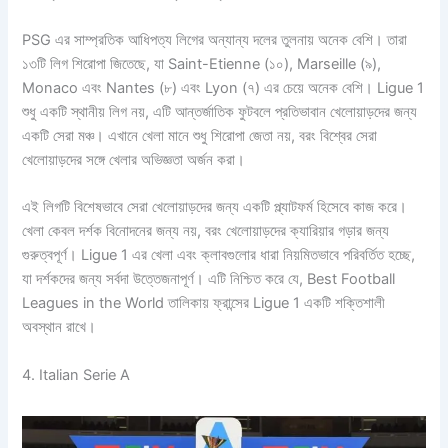
PSG এর সাম্প্রতিক আধিপত্য লিগের অন্যান্য দলের তুলনায় অনেক বেশি। তারা
১৩টি লিগ শিরোপা জিতেছে, যা Saint-Etienne (১০), Marseille (৯),
Monaco এবং Nantes (৮) এবং Lyon (৭) এর চেয়ে অনেক বেশি। Ligue 1
শুধু একটি স্থানীয় লিগ নয়, এটি আন্তর্জাতিক ফুটবলে প্রতিভাবান খেলোয়াড়দের জন্য
একটি সেরা মঞ্চ। এখানে খেলা মানে শুধু শিরোপা জেতা নয়, বরং বিশ্বের সেরা
খেলোয়াড়দের সঙ্গে খেলার অভিজ্ঞতা অর্জন করা।
এই লিগটি বিশেষভাবে সেরা খেলোয়াড়দের জন্য একটি প্ল্যাটফর্ম হিসেবে কাজ করে।
খেলা কেবল দর্শক বিনোদনের জন্য নয়, বরং খেলোয়াড়দের ক্যারিয়ার গড়ার জন্য
গুরুত্বপূর্ণ। Ligue 1 এর খেলা এবং ক্লাবগুলোর ধারা নিয়মিতভাবে পরিবর্তিত হচ্ছে,
যা দর্শকদের জন্য সর্বদা উত্তেজনাপূর্ণ। এটি নিশ্চিত করে যে, Best Football
Leagues in the World তালিকায় ফ্রান্সের Ligue 1 একটি শক্তিশালী
অবস্থান রাখে।
4. Italian Serie A