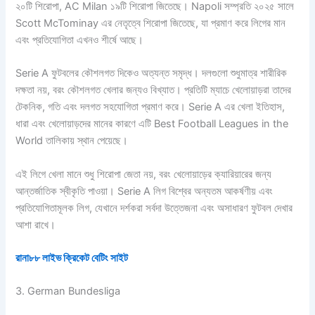
২০টি শিরোপা, AC Milan ১৯টি শিরোপা জিতেছে। Napoli সম্প্রতি ২০২৫ সালে
Scott McTominay এর নেতৃত্বে শিরোপা জিতেছে, যা প্রমাণ করে লিগের মান
এবং প্রতিযোগিতা এখনও শীর্ষে আছে।
Serie A ফুটবলের কৌশলগত দিকেও অত্যন্ত সমৃদ্ধ। দলগুলো শুধুমাত্র শারীরিক
দক্ষতা নয়, বরং কৌশলগত খেলার জন্যও বিখ্যাত। প্রতিটি ম্যাচে খেলোয়াড়রা তাদের
টেকনিক, গতি এবং দলগত সহযোগিতা প্রমাণ করে। Serie A এর খেলা ইতিহাস,
ধারা এবং খেলোয়াড়দের মানের কারণে এটি Best Football Leagues in the
World তালিকায় স্থান পেয়েছে।
এই লিগে খেলা মানে শুধু শিরোপা জেতা নয়, বরং খেলোয়াড়ের ক্যারিয়ারের জন্য
আন্তর্জাতিক স্বীকৃতি পাওয়া। Serie A লিগ বিশ্বের অন্যতম আকর্ষণীয় এবং
প্রতিযোগিতামূলক লিগ, যেখানে দর্শকরা সর্বদা উত্তেজনা এবং অসাধারণ ফুটবল দেখার
আশা রাখে।
রানা৮৮ লাইভ ক্রিকেট বেটিং সাইট
3. German Bundesliga