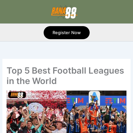
Skip
to
content
Register Now
Top 5 Best Football Leagues
in the World