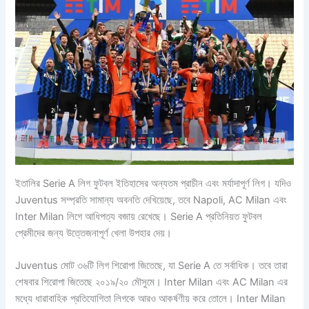
ইতালির Serie A লিগ ফুটবল ইতিহাসের অন্যতম প্রাচীন এবং মর্যাদাপূর্ণ লিগ। যদিও
Juventus সম্প্রতি সামান্য অবনতি দেখিয়েছে, তবে Napoli, AC Milan এবং
Inter Milan লিগে আধিপত্য বজায় রেখেছে। Serie A প্রতিনিয়ত ফুটবল
প্রেমীদের জন্য উত্তেজনাপূর্ণ খেলা উপহার দেয়।
Juventus মোট ৩৬টি লিগ শিরোপা জিতেছে, যা Serie A তে সর্বাধিক। তবে তারা
শেষবার শিরোপা জিতেছে ২০১৯/২০ মৌসুমে। Inter Milan এবং AC Milan এর
মধ্যে ধারাবাহিক প্রতিযোগিতা লিগকে আরও আকর্ষণীয় করে তোলে। Inter Milan