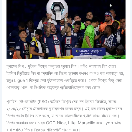
ফ্রান্সের লিগ ১ ফুটবল বিশ্বের অন্যতম প্রধান লিগ। যদিও অন্যান্য লিগ যেমন
ইংলিশ প্রিমিয়ার লিগ বা স্প্যানিশ লা লিগের তুলনায় কখনও কখনও কম আলোচ্য হয়,
তবুও Ligue 1 বিশ্বের সেরা ফুটবলারদের একত্রিত করে। এখানে বিশ্বের কিছু সেরা
খেলোয়াড় খেলে, যা লিগটিকে অত্যন্ত প্রতিযোগিতামূলক করে তোলে।
প্যারিস সেন্ট-জার্মেইন (PSG) বর্তমানে বিশ্বের সেরা দল হিসেবে বিবেচিত, তাদের
২০২৪/২৫ মৌসুমে ঐতিহাসিক কুয়াড্রুপল জয়ের জন্য। এই জয় তাদের চ্যাম্পিয়নস
লিগের প্রথম ট্রফির সঙ্গে আসে, যা তাদের আন্তর্জাতিক খ্যাতি আরও বাড়িয়ে দেয়।
লিগের অন্যান্য দলের মধ্যে OGC Nice, Lille, Marseille এবং Lyon আছে,
যারা প্রতিযোগিতায় নিজেদের শক্তিশালী প্রমাণ করে।