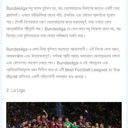
Bundesliga শুধু ক্লাব ফুটবল নয়, বরং খেলোয়াড়দের বিকাশের জন্যও একটি সেরা
প্ল্যাটফর্ম। এখানে ক্রীড়াবিদরা তাদের গতি, টেকনিক এবং কৌশল প্রদর্শনের সুযোগ
পায়। লিগটি বিশেষভাবে তরুণ খেলোয়াড়দের জন্য গুরুত্বপূর্ণ, যারা এখানে খেলে
আন্তর্জাতিক স্বীকৃতি পায়। Bundesliga তে খেলা মানে শুধু শিরোপা জেতা নয়, বরং
বিশ্বের সেরা ফুটবলারদের সঙ্গে খেলার অভিজ্ঞতা অর্জন করা।
Bundesliga-র খেলা বিশ্ব ফুটবলে অত্যন্ত প্রভাবশালী। এই লিগের খেলা দ্রুত,
আক্রমণাত্মক এবং উত্তেজনাপূর্ণ। দর্শকরা প্রতি ম্যাচে অসাধারণ খেলোয়াড়দের দক্ষতা
এবং কৌশলগত পদক্ষেপ দেখতে পান। Bundesliga-র এই গঠনমূলক এবং
প্রতিযোগিতামূলক ধরন নিশ্চিত করে যে এটি Best Football Leagues in the
World তালিকায় একটি শক্তিশালী অবস্থান ধরে রেখেছে।
2. La Liga