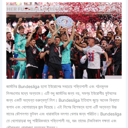
জার্মানির Bundesliga হলো ইউরোপের সবচেয়ে শক্তিশালী এবং গঠনমূলক
লিগগুলোর মধ্যে অন্যতম। এটি শুধু জার্মানির জন্য নয়, সমগ্র ইউরোপীয় ফুটবলের
জন্য একটি অত্যন্ত গুরুত্বপূর্ণ লিগ। Bundesliga ইতিহাস জুড়ে অনেক বিখ্যাত
ক্লাব এবং খেলোয়াড়ের জন্ম দিয়েছে। এই লিগের বিশেষত্ব হলো এটি অত্যন্ত উচ্চ
মানের কৌশলগত ফুটবল এবং ধারাবাহিক দলগত খেলার জন্য পরিচিত। Bundesliga
তে খেলোয়াড়রা শুধু শারীরিকভাবে শক্তিশালী নয়, বরং তাদের টেকনিকাল দক্ষতা এবং
কৌশলগত বোঝাপড়া অত্যন্ত উন্নত।